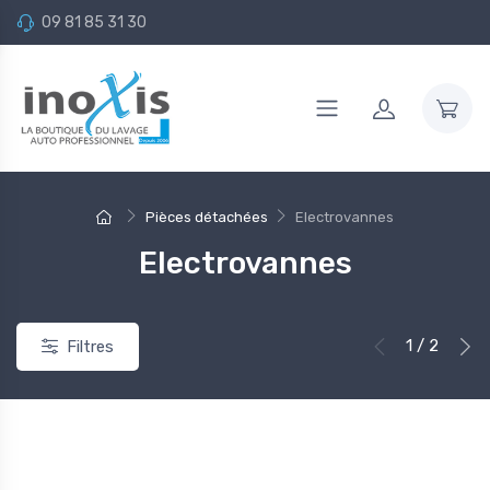
09 81 85 31 30
-30%
Pièces détachées
Electrovannes
Electrovannes
1 / 2
Filtres
réparateur Automobile
Gamme Portique de lavage