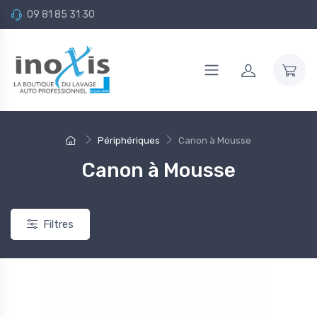
09 81 85 31 30
-30%
Périphériques
Canon à Mousse
Canon à Mousse
Filtres
réparateur Automobile
Gamme Portique de lavage