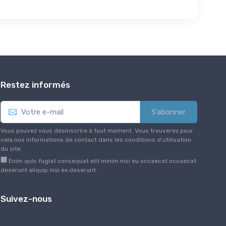
Restez informés
S’abonner
Vous pouvez vous désinscrire à tout moment. Vous trouverez pour
cela nos informations de contact dans les conditions d'utilisation
du site.
Enim quis fugiat consequat elit minim nisi eu occaecat occaecat
deserunt aliquip nisi ex deserunt.
Suivez-nous