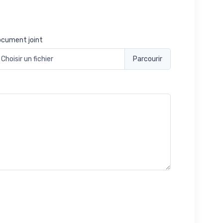
cument joint
Choisir un fichier
serunt aliquip nisi ex deserunt.