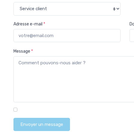
Adresse e-mail
*
Do
Message
*
Enim quis fugiat consequat elit minim nisi eu occaecat occaecat de
Envoyer un message