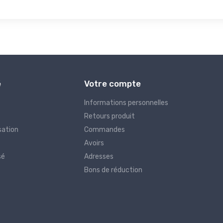
é
Votre compte
Informations personnelles
Retours produit
sation
Commandes
Avoirs
sé
Adresses
Bons de réduction