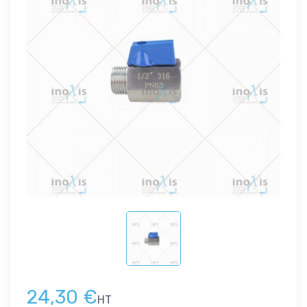
24,30 €
HT