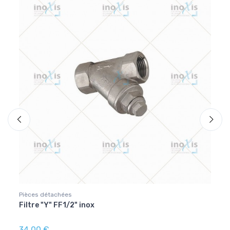
Pièces détachées
Access
Filtre "Y" FF1/2" inox
Racco
34,00 €
7,70