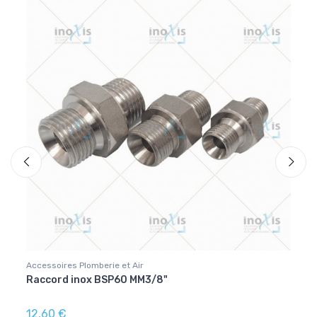
Accessoires Plomberie et Air
Access
" +
Raccord inox BSP60 MM3/8"
Clape
16ba
12,60 €
28,0