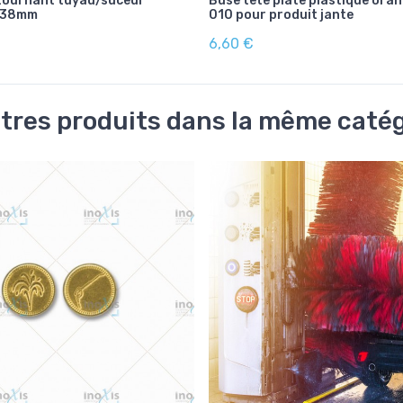
tournant tuyau/suceur
Buse tête plate plastique ora
 38mm
010 pour produit jante
6,60 €
tres produits dans la même catég