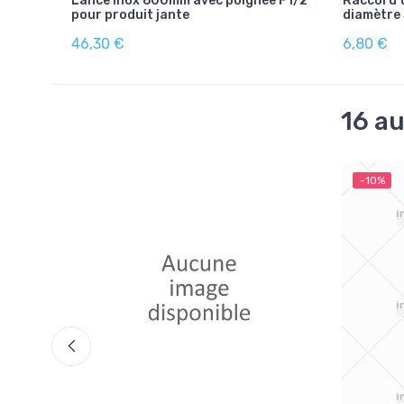
Lance inox 600mm avec poignée F1/2"
Raccord 
pour produit jante
diamètre
46,30 €
6,80 €
16 au
-10%