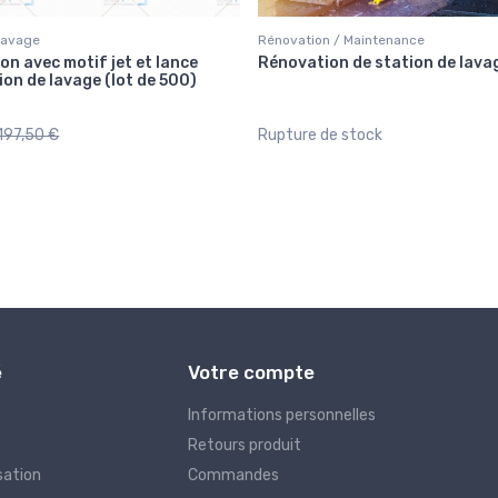
Lavage
Rénovation / Maintenance
ton avec motif jet et lance
Rénovation de station de lava
ion de lavage (lot de 500)
197,50 €
Rupture de stock
é
Votre compte
Informations personnelles
Retours produit
sation
Commandes