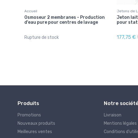
Accueil
Jetons de 
à
Osmoseur 2 membranes - Production
Jeton lai
s - 1/4
d'eau pure pour centres de lavage
pour stat
177,75 €
Rupture de stock
Produits
Notre sociét
Promotions
Livraison
Nouveaux produits
Mentions légales
Meilleures ventes
Conditions d'utili