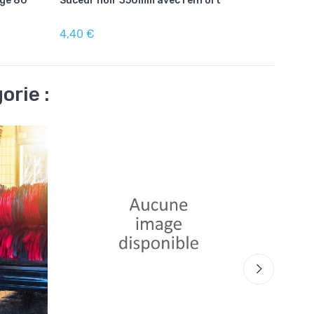
nge 80
Suceur noir 350mm avec renfort
4,40 €
orie :
-30%