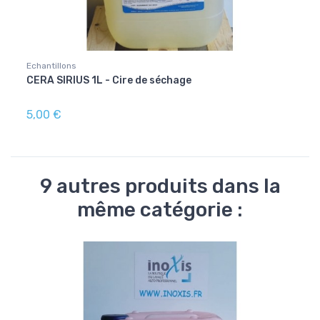
Echantillons
Echant
CERA SIRIUS 1L - Cire de séchage
RODA
5,00 €
Ruptu
9 autres produits dans la
même catégorie :