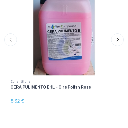
Echantillons
Echant
CERA PULIMENTO E 1L - Cire Polish Rose
SUPE
8,32 €
5,00