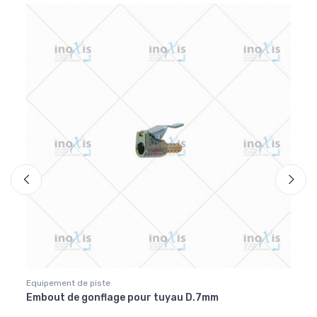
Equipement de piste
Equip
Embout de gonflage pour tuyau D.7mm
Racc
N°32