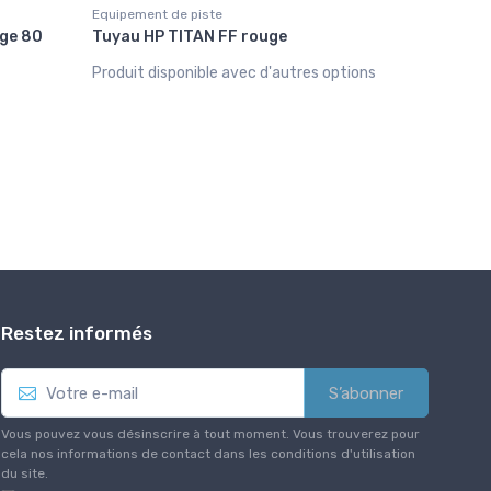
Equipement de piste
Equipement
nge 80
Tuyau HP TITAN FF rouge
Lance in
MF1/4" P
Produit disponible avec d'autres options
29,00 €
Restez informés
S’abonner
Vous pouvez vous désinscrire à tout moment. Vous trouverez pour
cela nos informations de contact dans les conditions d'utilisation
du site.