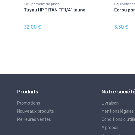
Equipement de piste
Equipement
3/8" NPT
Tuyau HP TITAN FF1/4" jaune
Ecrou por
32,00 €
3,30 €
Produits
Notre sociét
Promotions
Livraison
Nouveaux produits
Mentions légales
Meilleures ventes
Conditions d'utili
A propos