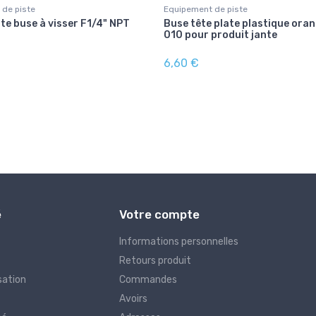
 de piste
Equipement de piste
te buse à visser F1/4" NPT
Buse tête plate plastique ora
010 pour produit jante
6,60 €
é
Votre compte
Informations personnelles
Retours produit
sation
Commandes
Avoirs