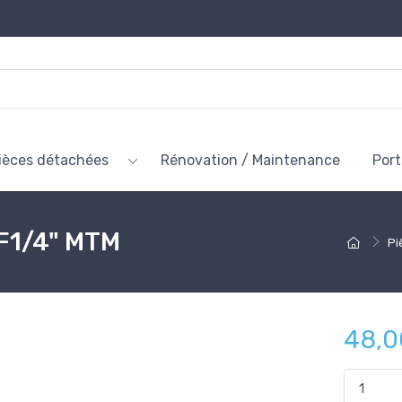
ièces détachées
Rénovation / Maintenance
Por
F1/4" MTM
Pi
48,0