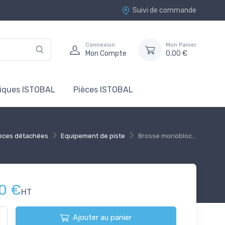
Suivi de commande
Connexion
Mon Panier
Mon Compte
0,00 €
tiques ISTOBAL
Pièces ISTOBAL
èces détachées
Equipement de piste
Brosse monobloc...
0 €
HT
Ajouter au panier