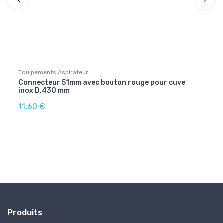
Equipements Aspirateur
Equip
Connecteur 51mm avec bouton rouge pour cuve
Mote
inox D.430 mm
11,60 €
61,0
Produits