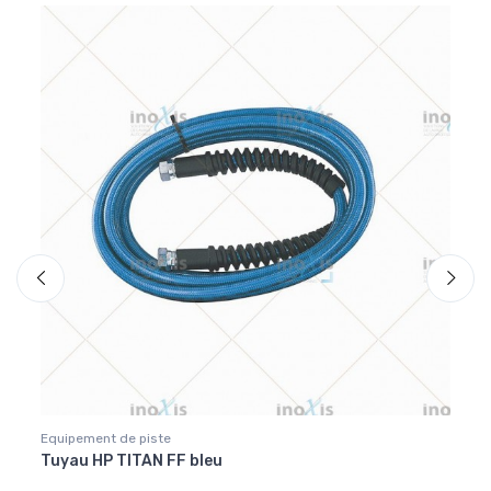
-3
Equipement de piste
Gamme
èle
Tuyau HP TITAN FF bleu
Shine
prot