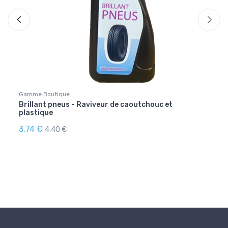
Gamme Boutique
Gamme
Brillant pneus - Raviveur de caoutchouc et
Netto
plastique
trac
3,74 €
3,23
4,40 €