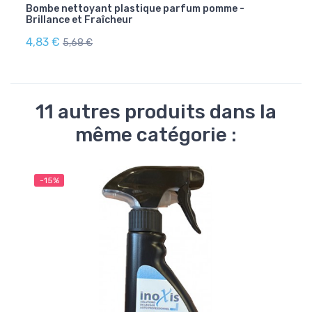
Bombe nettoyant plastique parfum pomme -
Brillance et Fraîcheur
4,83 €
5,68 €
11 autres produits dans la
même catégorie :
-15%
-1