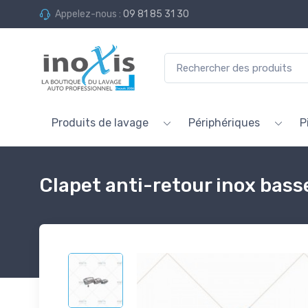
Appelez-nous :
09 81 85 31 30
Produits de lavage
Périphériques
P
Clapet anti-retour inox bass