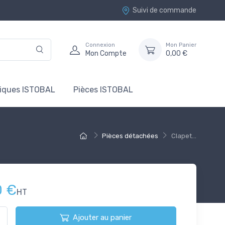
Suivi de commande
Connexion
Mon Panier
Mon Compte
0,00 €
tiques ISTOBAL
Pièces ISTOBAL
Pièces détachées
Clapet...
0 €
HT
Ajouter au panier