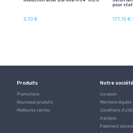
2",
Réduction acier BSP60Ø M1/4" M3/8"
Jeton lai
pour stat
3,70 €
177,75 €
Produits
Notre sociét
Promotions
Livraison
Nouveaux produits
Mentions légales
Meilleures ventes
Conditions d'utili
A propos
Paiement sécuri