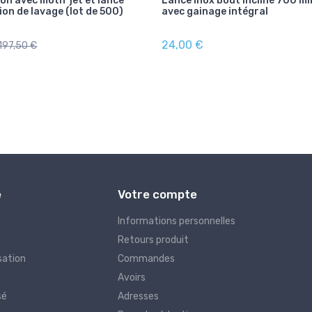
ton avec motif jet et lance
Lance inox bout incliné 700 m
ion de lavage (lot de 500)
avec gainage intégral
24,00 €
197,50 €
é
Votre compte
Informations personnelles
Retours produit
sation
Commandes
Avoirs
sé
Adresses