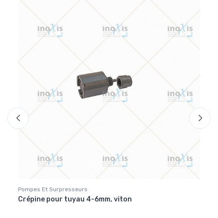
Pompes Et Surpresseurs
Elect
Crépine pour tuyau 4-6mm, viton
Elect
1/2"