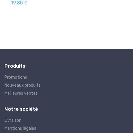
19,80 €
129,
Produits
Promotions
Nouveaux produits
Meilleures ventes
Notre société
Livraison
Mentions légales