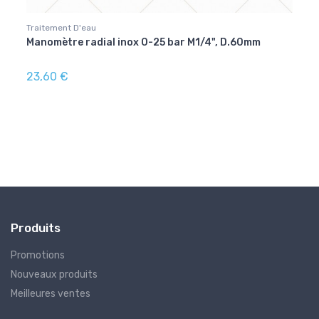
Traitement D'eau
Traite
",
Manomètre radial inox 0-25 bar M1/4", D.60mm
Résin
23,60 €
102,
Produits
Promotions
Nouveaux produits
Meilleures ventes