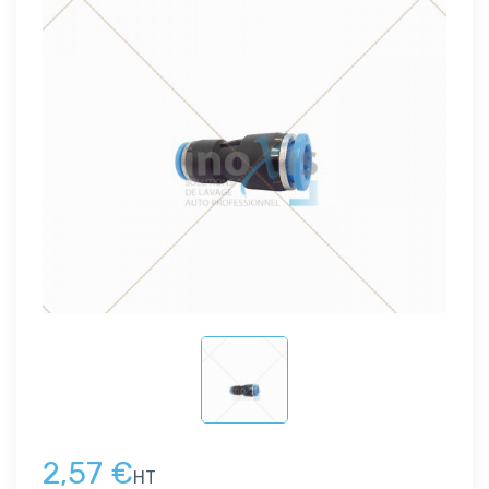
2,57 €
HT